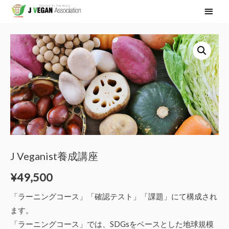
メ
イ
ン
メ
ニ
ュ
ー
J Veganist養成講座
¥
49,500
「ラーニングコース」「確認テスト」「課題」にて構成され
ます。
「ラーニングコース」では、SDGsをベースとした地球規模